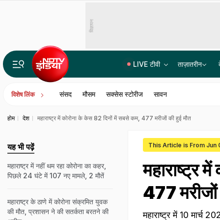
विज्ञापन
LIVE टीवी
ताज़ातरीन
जब संसद में हंगामे के बीच सरकार सारे बिल करा ले रही पास, तो FCRA को लेकर क्यों सावधान
संसद
मौसम
सक्सेस स्टोरीज
सावन
विशेष लिंक
होम
देश
महाराष्ट्र में कोरोना के केस 82 दिनों में सबसे कम, 477 मरीजों की हुई मौत
This Article is From Jun 
यह भी पढ़ें
महाराष्ट्र म
महाराष्ट्र में नहीं थम रहा कोरोना का कहर,
पिछले 24 घंटे में 107 नए मामले, 2 मौतें
477 मरीजों 
महाराष्ट्र के ठाणे में कोरोना संक्रमित युवक
की मौत, प्रशासन ने की सतर्कता बरतने की
महाराष्ट्र में 10 मार्च