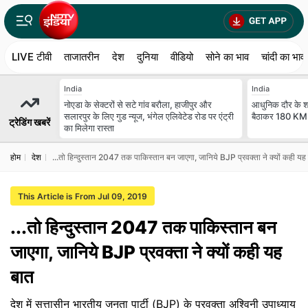
LIVE टीवी
ताजातरीन
देश
दुनिया
वीडियो
सोने का भाव
चांदी का भाव
India
India
नोएडा के सेक्टरों से सटे गांव बरौला, हाजीपुर और
आधुनिक दौर के श्र
सलारपुर के लिए गुड न्यूज, भंगेल एलिवेटेड रोड पर एंट्री
बैठाकर 180 KM क
ट्रेडिंग खबरें
का मिलेगा रास्ता
होम
देश
...तो हिन्दुस्तान 2047 तक पाकिस्तान बन जाएगा, जानिये BJP प्रवक्ता ने क्यों कही यह
This Article is From Jul 09, 2019
...तो हिन्दुस्तान 2047 तक पाकिस्तान बन
जाएगा, जानिये BJP प्रवक्ता ने क्यों कही यह
बात
देश में सत्तासीन भारतीय जनता पार्टी (BJP) के प्रवक्ता अश्विनी उपाध्याय