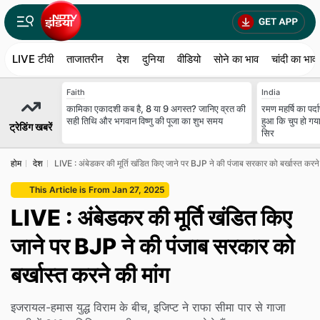
LIVE टीवी
ताजातरीन
देश
दुनिया
वीडियो
सोने का भाव
चांदी का भाव
Faith
India
कामिका एकादशी कब है, 8 या 9 अगस्त? जानिए व्रत की
रमण महर्षि का पर्
सही तिथि और भगवान विष्णु की पूजा का शुभ समय
हुआ कि चुप हो गय
ट्रेडिंग खबरें
सिर
होम
देश
LIVE : अंबेडकर की मूर्ति खंडित किए जाने पर BJP ने की पंजाब सरकार को बर्खास्त करने
This Article is From Jan 27, 2025
LIVE : अंबेडकर की मूर्ति खंडित किए
जाने पर BJP ने की पंजाब सरकार को
बर्खास्त करने की मांग
इजरायल-हमास युद्ध विराम के बीच, इजिप्ट ने राफा सीमा पार से गाजा