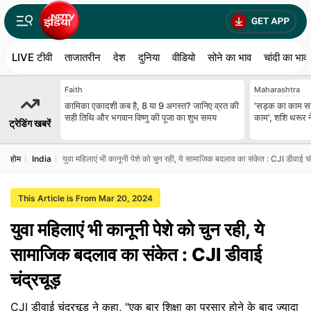
LIVE टीवी
ताजातरीन
देश
दुनिया
वीडियो
सोने का भाव
चांदी का भाव
Faith
Maharashtra
कामिका एकादशी कब है, 8 या 9 अगस्त? जानिए व्रत की
'सड़क का काम स
सही तिथि और भगवान विष्णु की पूजा का शुभ समय
काम', शशि थरूर ने
ट्रेडिंग खबरें
होम
India
युवा महिलाएं भी कानूनी पेशे को चुन रही, ये सामाजिक बदलाव का संकेत : CJI डीवाई चंद
This Article is From Mar 20, 2024
युवा महिलाएं भी कानूनी पेशे को चुन रही, ये
सामाजिक बदलाव का संकेत : CJI डीवाई
चंद्रचूड़
CJI डीवाई चंद्रचूड़ ने कहा, "एक बार शिक्षा का प्रसार होने के बाद ज्यादा