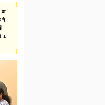
 के
 ने
नी
ों का