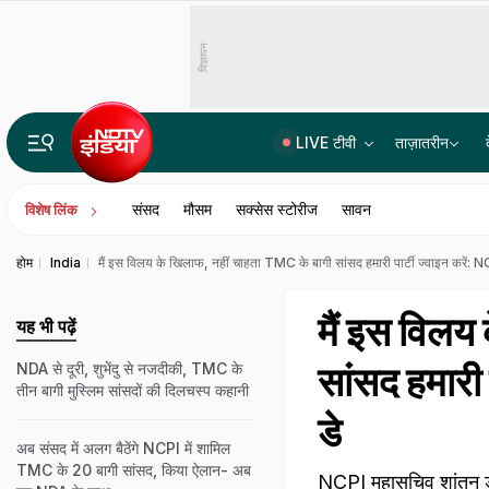
विज्ञापन
LIVE टीवी
ताज़ातरीन
14वीं JPSC PT विवाद में बड़ा एक्शन, JPSC के तीन सदस्यों को CID का समन, सोमवार से होगी पूछताछ
संसद
मौसम
सक्सेस स्टोरीज
सावन
विशेष लिंक
होम
India
मैं इस विलय के खिलाफ, नहीं चाहता TMC के बागी सांसद हमारी पार्टी ज्वाइन करें: N
मैं इस विलय
यह भी पढ़ें
सांसद हमारी 
NDA से दूरी, शुभेंदु से नजदीकी, TMC के
तीन बागी मुस्लिम सांसदों की दिलचस्प कहानी
डे
अब संसद में अलग बैठेंगे NCPI में शामिल
TMC के 20 बागी सांसद, किया ऐलान- अब
NCPI महासचिव शांतनु डे न