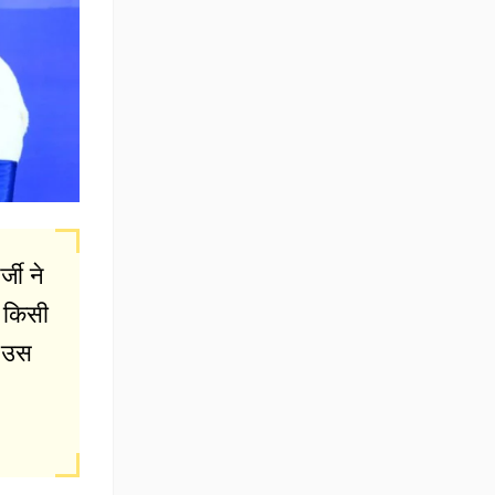
जी ने
 किसी
द उस