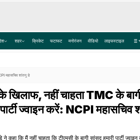
देश
शहर
क्रिकेट
फटाफट
मनोरंजन
वीडियो
लाइफस्टाइल
पेपर लीक गिरोह में BARC का टेक्नीशियन गिरफ्तार, पैसे नहीं मिले तो परीक्षार्थियों के अपहरण की रची साजिश
Explainer: दिल्ली-NCR में क्यों हो रही लगातार झमाझम बारिश? समझ लीजिए इसकी वजह
CPI महासचिव शांतनु डे
 के खिलाफ, नहीं चाहता TMC के बाग
पार्टी ज्वाइन करें: NCPI महासचिव श
े कहा कि मैं नहीं चाहता कि टीएमसी के बागी सांसद हमारी पार्टी ज्वाइन करे