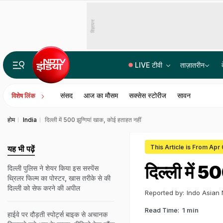
विज्ञापन
LIVE टीवी
ताज़ातरीन
पूरे दिल्‍ली-NCR में रात 8 बजे तक बारिश का रेड अलर्ट, कई इलाके पानी-पानी, IMD की चेतावनी
संसद
आज का मौसम
सक्सेस स्टोरीज
सावन
विशेष लिंक
होम
India
दिल्ली में 500 झुग्गियां खाक, कोई हताहत नहीं
This Article is From Apr 
यह भी पढ़ें
दिल्ली में 5
दिल्ली पुलिस ने शेयर किया इस सस्पेंस
थ्रिलर फिल्म का पोस्टर, खास तरीके से की
दिल्ली को सेफ करने की अपील
Reported by:
Indo Asian
Read Time:
1 min
हाईवे पर दौड़ती स्पोर्ट्स बाइक से अचानक