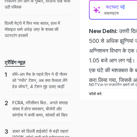
निकलने लगे आग के गुब्बार, वीडियो देख चौंक
फटाफट पढ़ें
उठी पब्लिक
हाइलाइट्स
दिल्ली मेट्रो में फिर मचा बवाल, हाथ में
मोबाइल थामे अधेड़ उम्र के शख्स की
New Delhi:
उत्तरी दि
उटपटांग हरकतें
500 से अधिक झुग्गियां 
अग्निशमन विभाग के एक अध
1.05 बजे आग लग गई। आग
ट्रेंडिंग न्यूज़
एक घंटे की मशक्कत के ब
वॉर्म-अप मैच के पहले दिन ने दी गौतम
करा लिया गया, जिससे अभ
को 'गंभीर' टेंशन, अब क्या फैसला लेंगे
NDTV.in
पर ताज़ातरीन ख़बरों को ट्
हेड कोच?, 4 टेंशन मुंह उठाए खड़ीं
फॉलो करे:
FCRA, परिसीमन बिल.. अगले सप्ताह
संसद में होगा घमासान, बीजेपी और
कांग्रेस ने कसी कमर, सांसदों को व्हिप
डाबर को दिल्ली हाईकोर्ट से बड़ी राहत!