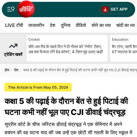
LIVE टीवी
ताजातरीन
देश
दुनिया
वीडियो
सोने का भाव
चांदी का भाव
Cricket
Education
वॉर्म-अप मैच के पहले दिन ने दी गौतम को 'गंभीर' टेंशन,
बैग टांगा, पहनी कैप.
अब क्या फैसला लेंगे हेड कोच?, 4 टेंशन मुंह उठाए खड़ीं
IIT मद्रास के डाय
ट्रेडिंग खबरें
होम
देश
कक्षा 5 की पढ़ाई के दौरान बेंत से हुई पिटाई की घटना कभी नहीं भूल पाए CJI डीवाई चंद्रचू
This Article is From May 05, 2024
कक्षा 5 की पढ़ाई के दौरान बेंत से हुई पिटाई की
घटना कभी नहीं भूल पाए CJI डीवाई चंद्रचूड़
सुप्रीम कोर्ट के चीफ जस्टिस डीवाई चंद्रचूड़ ने एक सेमिनार में अपने
बचपन की वह घटना याद की जब उन्हें एक छोटी सी गलती के लिए स्कूल में