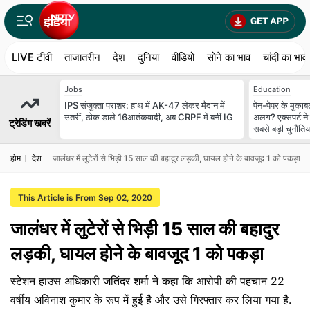
LIVE टीवी
ताजातरीन
देश
दुनिया
वीडियो
सोने का भाव
चांदी का भाव
Jobs
Education
IPS संजुक्ता पराशर: हाथ में AK-47 लेकर मैदान में
पेन-पेपर के मुकाबल
उतरीं, ठोक डाले 16आतंकवादी, अब CRPF में बनीं IG
अलग? एक्सपर्ट ने 
ट्रेडिंग खबरें
सबसे बड़ी चुनौतिया
होम
देश
जालंधर में लुटेरों से भिड़ी 15 साल की बहादुर लड़की, घायल होने के बावजूद 1 को पकड़ा
This Article is From Sep 02, 2020
जालंधर में लुटेरों से भिड़ी 15 साल की बहादुर
लड़की, घायल होने के बावजूद 1 को पकड़ा
स्टेशन हाउस अधिकारी जतिंदर शर्मा ने कहा कि आरोपी की पहचान 22
वर्षीय अविनाश कुमार के रूप में हुई है और उसे गिरफ्तार कर लिया गया है.