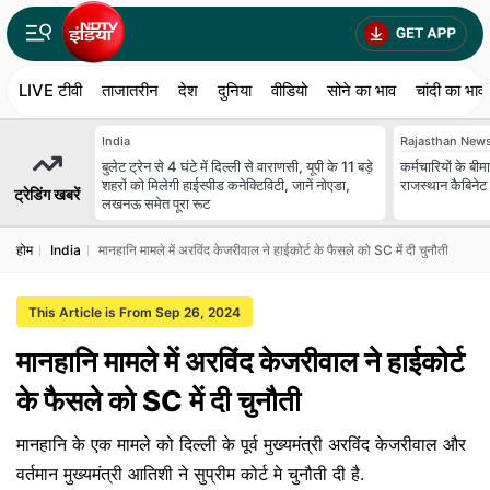
LIVE टीवी
ताजातरीन
देश
दुनिया
वीडियो
सोने का भाव
चांदी का भाव
India
Rajasthan New
बुलेट ट्रेन से 4 घंटे में दिल्ली से वाराणसी, यूपी के 11 बड़े
कर्मचारियों के बी
शहरों को मिलेगी हाईस्पीड कनेक्टिविटी, जानें नोएडा,
राजस्थान कैबिनेट 
ट्रेडिंग खबरें
लखनऊ समेत पूरा रूट
होम
India
मानहानि मामले में अरविंद केजरीवाल ने हाईकोर्ट के फैसले को SC में दी चुनौती
This Article is From Sep 26, 2024
मानहानि मामले में अरविंद केजरीवाल ने हाईकोर्ट
के फैसले को SC में दी चुनौती
मानहानि के एक मामले को दिल्ली के पूर्व मुख्यमंत्री अरविंद केजरीवाल और
वर्तमान मुख्यमंत्री आतिशी ने सुप्रीम कोर्ट मे चुनौती दी है.