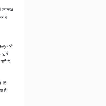
ें उपलब्ध
ार ने
levy) भी
ूर्ति
 रही है.
ें 18
 हैं.