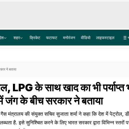
देश
शहर
क्रिकेट
फटाफट
मनोरंजन
वीडियो
लाइफस्टाइल
जंतर-मंतर रेकी का दावा, फिर तबादला... अमृतसर के CP गुरप्रीत भुल्लर के ट्रांसफर पर सियासी बहस तेज
FCRA पर अमेरिकी सांसद की टिप्पणी का भारत ने दिया जवाब, बोला- यह हमारा आंतरिक मामला
रकार ने बताया
जल, LPG के साथ खाद का भी पर्याप्त 
ें जंग के बीच सरकार ने बताया
क गैस मंत्रालय की संयुक्त सचिव सुजाता शर्मा ने कहा कि देश में पेट्रोल
्धता है. इसे सुनिश्चित करने के लिए भारत सरकार द्वारा विभिन्न स्तरो