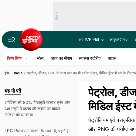
विज्ञापन
LIVE टीवी
ताज़ातरीन
पूरे दिल्‍ली-NCR में रात 8 बजे तक बारिश का रेड अलर्ट, कई इलाके पानी-पानी, IMD की चेतावनी
संसद
आज का मौसम
सक्सेस स्टोरीज
सावन
विशेष लिंक
होम
India
पेट्रोल, डीजल, LPG के साथ खाद का भी पर्याप्त भंडार, मिडिल ईस्ट में जंग के बीच स
पेट्रोल, डी
यह भी पढ़ें
मिडिल ईस्ट म
अमेरिका की 80% मिसाइलें खत्म? ट्रंप और
रक्षा मंत्री में कलह की खबरों पर बवाल-
मीडिया को धमकाया
पेट्रोलियम एवं प्राकृति
और PNG की पर्याप्त उपलब
LPG सिलेंडर में कितनी गैस बची है, पहले ही