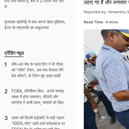
पता लगा सकते हैं, बस ये 2 ट्रिक नोट कर
उठाए गए हैं और लगातार उ
लें
Reported by:
Himanshu S
मुजताबा खामेनेई से बात करना बेहद मुश्किल,
Read Time:
4 mins
ईरान के राष्ट्रपति का कबूलनामा
ट्रेंडिंग न्यूज़
वॉर्म-अप मैच के पहले दिन ने दी गौतम
को 'गंभीर' टेंशन, अब क्या फैसला लेंगे
हेड कोच?, 4 टेंशन मुंह उठाए खड़ीं
FCRA, परिसीमन बिल.. अगले सप्ताह
संसद में होगा घमासान, बीजेपी और
कांग्रेस ने कसी कमर, सांसदों को व्हिप
डाबर को दिल्ली हाईकोर्ट से बड़ी राहत!
'100% प्योर' दावों वाले प्रोडक्ट्स पर