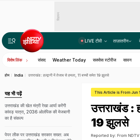
विज्ञापन
LIVE टीवी
ताज़ातरीन
कैसा है उत्तर प्रदेश का एक ट्रिलियन डॉलर की अर्थव्यवस्था का सपना, क्या कह रहे हैं आंकड़े
संसद
Weather Today
सक्सेस स्टोरीज
सावन
विशेष लिंक
होम
India
उत्तराखंड : हल्द्वानी में तेजाब से हमला, 11 बच्चों समेत 19 झुलसे
This Article is From Jun 
यह भी पढ़ें
उत्तराखंड : ह
उत्तराखंड की खेल मंत्री रेखा आर्या करेंगी
कांवड़ यात्रा, 2036 ओलंपिक की मेजबानी
का है संकल्प
19 झुलसे
पेपर लीक पर उत्तराखंड सरकार सख्त: अब
Reported by:
From NDTV 