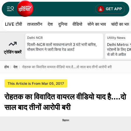
LIVE टीवी
ताजातरीन
देश
दुनिया
वीडियो
सोने का भाव
चांदी का भाव
Delhi NCR
Utility News
दिल्ली-NCR वालों सावधान!अगले 3 घंटे भारी बारिश,
Delhi Metro: गुर
मौसम विभाग ने जारी किया रेड अलर्ट
स्‍टेशनों के लिए
ट्रेडिंग खबरें
से की ये अपील
होम
देश
रोहतक का विवादित वायरल वीडियो याद है....दो साल बाद तीनों आरोपी बरी
This Article is From Mar 05, 2017
रोहतक का विवादित वायरल वीडियो याद है....दो
साल बाद तीनों आरोपी बरी
विज्ञापन