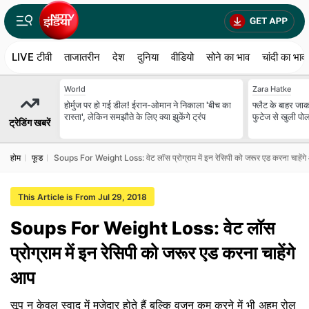
LIVE टीवी
ताजातरीन
देश
दुनिया
वीडियो
सोने का भाव
चांदी का भाव
World
Zara Hatke
होर्मुज पर हो गई डील! ईरान-ओमान ने निकाला 'बीच का
फ्लैट के बाहर जाकर
रास्ता', लेकिन समझौते के लिए क्या झुकेंगे ट्रंप
फुटेज से खुली पोल
ट्रेडिंग खबरें
होम
फूड
Soups For Weight Loss: वेट लॉस प्रोग्राम में इन रेसिपी को जरूर एड करना चाहेंग
This Article is From Jul 29, 2018
Soups For Weight Loss: वेट लॉस
प्रोग्राम में इन रेसिपी को जरूर एड करना चाहेंगे
आप
सूप न केवल स्‍वाद में मजेदार होते हैं बल्कि वजन कम करने में भी अहम रोल