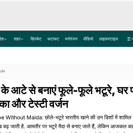
देश
शहर
क्रिकेट
फटाफट
मनोरंजन
वीडियो
लाइफस्टाइल
बोफोर्स घोटाले के 40 साल पुराने केस का कानूनी अंत, सुप्रीम कोर्ट ने खारिज की आखिरी अपील
लश्कर के आतंकी लतीफ भट पर 15 लाख का इनाम, टारगेट किलिंग को अंजाम देने का है शक
वर्जन
हूं के आटे से बनाएं फूले-फूले भटूरे, घर
्का और टेस्टी वर्जन
ithout Maida: छोले-भटूरे भारतीय खाने की उन डिशों में शामिल ह
ूख बढ़ जाती है. आमतौर पर भटूरे मैदा से बनाए जाते हैं, लेकिन आजकल 