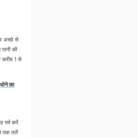
 अच्छे से
े पानी की
र करीब 1 से
 धोने का
गर्म करें.
े तक तलें