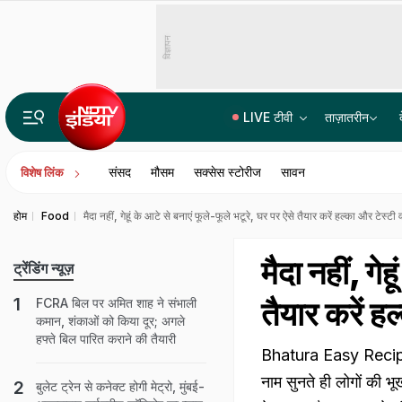
विज्ञापन
LIVE टीवी
ताज़ातरीन
भारत में बैठकर अमेरिका में लगा रहे थे करोड़ों का चूना, CBI ने साइबर गैंग का किया पर्दाफाश; 4 गिरफ्ता
संसद
मौसम
सक्सेस स्टोरीज
सावन
विशेष लिंक
होम
Food
मैदा नहीं, गेहूं के आटे से बनाएं फूले-फूले भटूरे, घर पर ऐसे तैयार करें हल्का और टेस्टी 
मैदा नहीं, गे
ट्रेंडिंग न्यूज़
तैयार करें हल
FCRA बिल पर अमित शाह ने संभाली
कमान, शंकाओं को किया दूर; अगले
हफ्ते बिल पारित कराने की तैयारी
Bhatura Easy Recipe W
नाम सुनते ही लोगों की भ
बुलेट ट्रेन से कनेक्ट होगी मेट्रो, मुंबई-