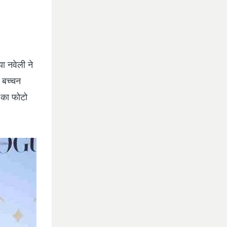
या नवेली ने
 बच्‍चन
 का फोटो