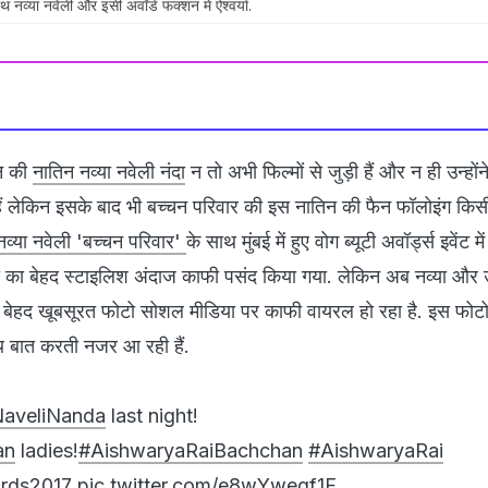
व्‍या नवेली और इसी अवॉर्ड फंक्‍शन में ऐश्‍वर्या.
चन की
नातिन नव्‍या नवेली नंदा
न तो अभी फिल्‍मों से जुड़ी हैं और न ही उन्‍हो
 हैं लेकिन इसके बाद भी बच्‍चन परिवार की इस नातिन की फैन फॉलोइंग किसी
नव्‍या नवेली 'बच्‍चन परिवार'
के साथ मुंबई में हुए वोग ब्‍यूटी अवॉर्ड्स इवेंट 
का बेहद स्‍टाइलिश अंदाज काफी पसंद किया गया. लेकिन अब नव्‍या और
ेहद खूबसूरत फोटो सोशल मीडिया पर काफी वायरल हो रहा है. इस फोटो मे
 बात करती नजर आ रही हैं.
aveliNanda
last night!
an
ladies!
#AishwaryaRaiBachchan
#AishwaryaRai
rds2017
pic.twitter.com/e8wYwegf1F