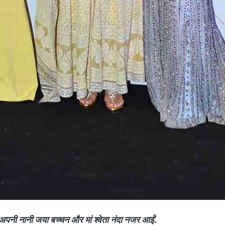
्‍या अपनी नानी जया बच्‍चन और मां श्‍वेता नंदा नजर आईं.