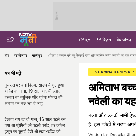
विज्ञापन
बॉलीवुड
टेलीविज़न
वेब सीरीज़
होम
एंटरटेनमेंट
बॉलीवुड
अमिताभ बच्‍चन की बहू ऐश्‍वर्या राय और नातिन नव्‍या नवेली का यह व
This Article is From Aug
यह भी पढ़ें
अमिताभ बच्‍च
गुजरात पर बनी फिल्म, साउथ में शूट हुआ
बारिश का गाना, 19 साल बाद भी एआर
रहमान का म्यूजिक और श्रेया घोषाल की
नवेली का य
आवाज का चल रहा है जादू
नव्‍या और उनकी मामी ऐश्
ऐश्वर्या राय का वो गाना, 16 साल पहले बन
है. इस फोटो में नव्‍या अ
गया था प्रेमियों की पहली पसंद, हर कॉलर
ट्यून पर सुनाई देती थी लता-उदित की
Written by:
Deepika Sha