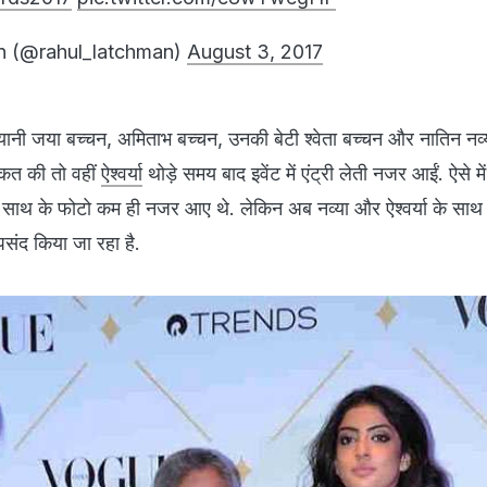
n (@rahul_latchman)
August 3, 2017
 यानी जया बच्‍चन, अमिताभ बच्‍चन, उनकी बेटी श्‍वेता बच्‍चन और नातिन नव्‍
रकत की तो वहीं
ऐश्‍वर्या
थोड़े समय बाद इवेंट में एंट्री लेती नजर आईं. ऐसे में
साथ के फोटो कम ही नजर आए थे. लेकिन अब नव्‍या और ऐश्‍वर्या के साथ
संद किया जा रहा है.