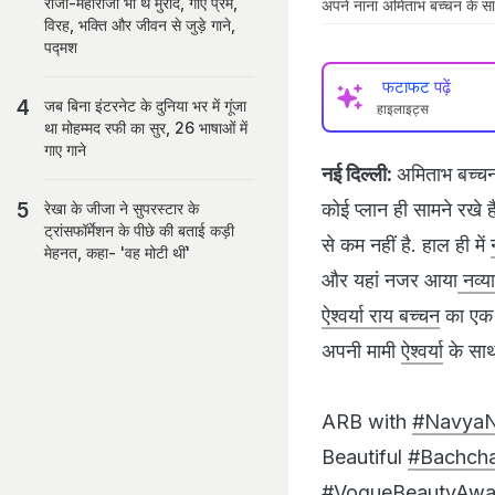
राजा-महाराजा भी थे मुरीद, गाए प्रेम,
अपने नाना अमिताभ बच्‍चन के साथ न
विरह, भक्ति और जीवन से जुड़े गाने,
पद्मश
फटाफट पढ़ें
जब बिना इंटरनेट के दुनिया भर में गूंजा
हाइलाइट्स
था मोहम्मद रफी का सुर, 26 भाषाओं में
गाए गाने
नई दिल्‍ली:
अमिताभ बच्‍
कोई प्‍लान ही सामने रखे
रेखा के जीजा ने सुपरस्टार के
ट्रांसफॉर्मेशन के पीछे की बताई कड़ी
से कम नहीं है. हाल ही में
मेहनत, कहा- 'वह मोटी थीं'
और यहां नजर आया
नव्‍या
ऐश्‍वर्या राय बच्‍चन
का एक ब
अपनी मामी
ऐश्‍वर्या
के साथ
ARB with
#NavyaN
Beautiful
#Bachch
#VogueBeautyAwa