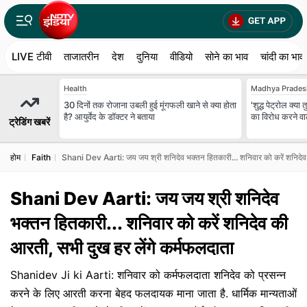
LIVE टीवी
ताजातरीन
देश
दुनिया
वीडियो
सोने का भाव
चांदी का भाव
Health
Madhya Prades
30 दिनों तक रोजाना उबली हुई मूंगफली खाने से क्या होता
'शुद्ध पेट्रोल क्य
है? आयुर्वेद के डॉक्टर ने बताया
का विरोध करने व
ट्रेडिंग खबरें
होम
Faith
Shani Dev Aarti: जय जय श्री शनिदेव भक्तन हितकारी... शनिवार को करें शनिदेव 
Shani Dev Aarti: जय जय श्री शनिदेव
भक्तन हितकारी... शनिवार को करें शनिदेव की
आरती, सभी दुख हर लेंगे कर्मफलदाता
Shanidev Ji ki Aarti: शनिवार को कर्मफलदाता शनिदेव को प्रसन्न
करने के लिए आरती करना बेहद फलदायक माना जाता है. धार्मिक मान्यताओं