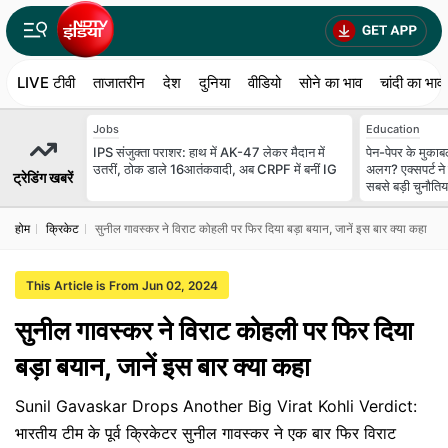
LIVE टीवी
ताजातरीन
देश
दुनिया
वीडियो
सोने का भाव
चांदी का भाव
Jobs
Education
IPS संजुक्ता पराशर: हाथ में AK-47 लेकर मैदान में
पेन-पेपर के मुकाबल
उतरीं, ठोक डाले 16आतंकवादी, अब CRPF में बनीं IG
अलग? एक्सपर्ट ने 
ट्रेडिंग खबरें
सबसे बड़ी चुनौतिया
होम
क्रिकेट
सुनील गावस्कर ने विराट कोहली पर फिर दिया बड़ा बयान, जानें इस बार क्या कहा
This Article is From Jun 02, 2024
सुनील गावस्कर ने विराट कोहली पर फिर दिया
बड़ा बयान, जानें इस बार क्या कहा
Sunil Gavaskar Drops Another Big Virat Kohli Verdict:
भारतीय टीम के पूर्व क्रिकेटर सुनील गावस्कर ने एक बार फिर विराट