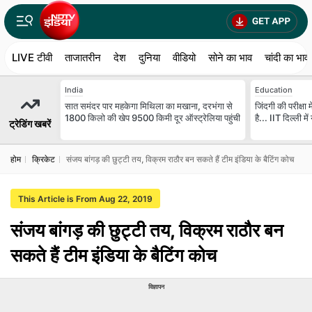
LIVE टीवी
ताजातरीन
देश
दुनिया
वीडियो
सोने का भाव
चांदी का भाव
India
Education
सात समंदर पार महकेगा मिथिला का मखाना, दरभंगा से
जिंदगी की परीक्ष
1800 किलो की खेप 9500 किमी दूर ऑस्ट्रेलिया पहुंची
है... IIT दिल्ली म
ट्रेडिंग खबरें
होम
क्रिकेट
संजय बांगड़ की छुट्टी तय, विक्रम राठौर बन सकते हैं टीम इंडिया के बैटिंग कोच
This Article is From Aug 22, 2019
संजय बांगड़ की छुट्टी तय, विक्रम राठौर बन
सकते हैं टीम इंडिया के बैटिंग कोच
विज्ञापन