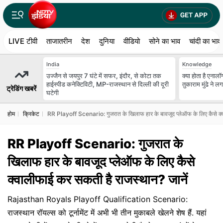
LIVE टीवी
ताजातरीन
देश
दुनिया
वीडियो
सोने का भाव
चांदी का भाव
India
Knowledge
उज्जैन से जयपुर 7 घंटे में सफर, इंदौर, से कोटा तक
क्या होता है एना
हाईस्पीड कनेक्टिविटी, MP-राजस्थान से दिल्ली की दूरी
तुकाराम मुंढे ने ल
ट्रेडिंग खबरें
घटेगी
होम
क्रिकेट
RR Playoff Scenario: गुजरात के खिलाफ हार के बावजूद प्लेऑफ के लिए कैसे क्
RR Playoff Scenario: गुजरात के
खिलाफ हार के बावजूद प्लेऑफ के लिए कैसे
क्वालीफाई कर सकती है राजस्थान? जानें
Rajasthan Royals Playoff Qualification Scenario:
राजस्थान रॉयल्स को टूर्नामेंट में अभी भी तीन मुकाबले खेलने शेष हैं. यहां