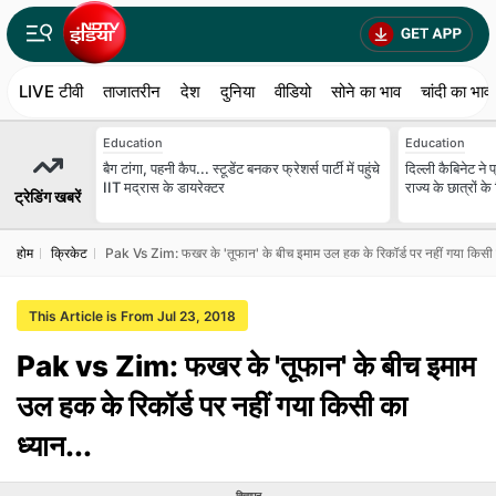
LIVE टीवी
ताजातरीन
देश
दुनिया
वीडियो
सोने का भाव
चांदी का भाव
Education
Education
बैग टांगा, पहनी कैप... स्टूडेंट बनकर फ्रेशर्स पार्टी में पहुंचे
दिल्ली कैबिनेट ने प
IIT मद्रास के डायरेक्टर
राज्य के छात्रों क
ट्रेडिंग खबरें
होम
क्रिकेट
Pak Vs Zim: फखर के 'तूफान' के बीच इमाम उल हक के रिकॉर्ड पर नहीं गया किसी का
This Article is From Jul 23, 2018
Pak vs Zim: फखर के 'तूफान' के बीच इमाम
उल हक के रिकॉर्ड पर नहीं गया किसी का
ध्‍यान...
विज्ञापन