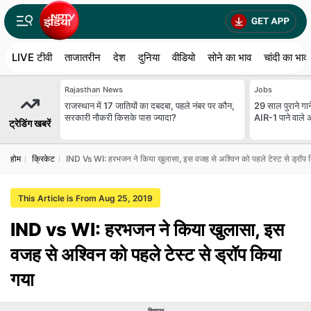
LIVE टीवी
ताजातरीन
देश
दुनिया
वीडियो
सोने का भाव
चांदी का भाव
Rajasthan News
Jobs
राजस्थान में 17 जातियों का दबदबा, पहले नंबर पर कौन,
29 साल पुराने गान
सरकारी नौकरी किसके पास ज्यादा?
AIR-1 पाने वाले 
ट्रेडिंग खबरें
होम
क्रिकेट
IND Vs WI: हरभजन ने किया खुलासा, इस वजह से अश्विन को पहले टेस्ट से ड्रॉप 
This Article is From Aug 25, 2019
IND vs WI: हरभजन ने किया खुलासा, इस
वजह से अश्विन को पहले टेस्ट से ड्रॉप किया
गया
विज्ञापन