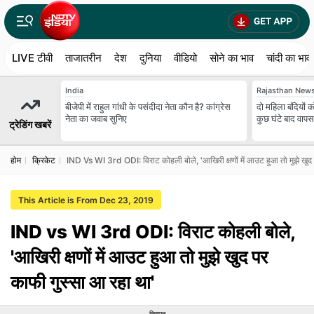
LIVE टीवी
ताजातरीन
देश
दुनिया
वीडियो
सोने का भाव
चांदी का भाव
India
Rajasthan New
बीजेपी में राहुल गांधी के पसंदीदा नेता कौन है? कांग्रेस
दो मह‍िला बंद‍ियो
नेता का जवाब सुनिए
कुछ घंटे बाद वाप
ट्रेडिंग खबरें
होम
क्रिकेट
IND Vs WI 3rd ODI: व‍िराट कोहली बोले, 'आख‍िरी क्षणों में आउट हुआ तो मुझे खुद 
This Article is From Dec 23, 2019
IND vs WI 3rd ODI: व‍िराट कोहली बोले,
'आख‍िरी क्षणों में आउट हुआ तो मुझे खुद पर
काफी गुस्‍सा आ रहा था'
विज्ञापन