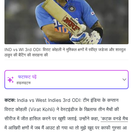
IND vs WI 3rd ODI: व‍िराट कोहली ने मुश्‍क‍िल क्षणों में रवींद्र जडेजा और शारदुल
ठाकुर की बैट‍िंग की सराहना की
फटाफट पढ़ें
हाइलाइट्स
कटक:
India vs West Indies 3rd ODI: टीम इंड‍िया के कप्‍तान
व‍िराट कोहली (Virat Kohli) ने वेस्‍टइंडीज के ख‍िलाफ तीन मैचों की
सीरीज में जीत हास‍िल करने पर खुशी जताई. उन्‍होंने कहा,
'कटक वनडे मैच
में आख‍िरी क्षणों में जब मैं आउट हो गया था तो मुझे खुद पर काफी गुस्सा आ