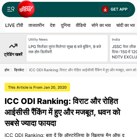
LIVE टीवी
ताजातरीन
देश
दुनिया
वीडियो
सोने का भाव
चांदी का भाव
Utility News
India
LPG सिलेंडर तुरंत मिलेगा! सुबह 6 बजे बुकिंग, 9 बजे
JSSC पेपर लीक क
तक होम डिलीवरी
दिया-‘150 में 120
ट्रेडिंग खबरें
NDTV EXCLU
होम
क्रिकेट
ICC ODI Ranking: विराट और रोहित आईसीसी रैंकिंग में हुए और मजबूत, धवन को 
This Article is From Jan 20, 2020
ICC ODI Ranking: विराट और रोहित
आईसीसी रैंकिंग में हुए और मजबूत, धवन को
सबसे ज्यादा फायदा
ICC ODI Ranking: बता दें कि ऑस्ट्रेलिया के खिलाफ मैन ऑफ द