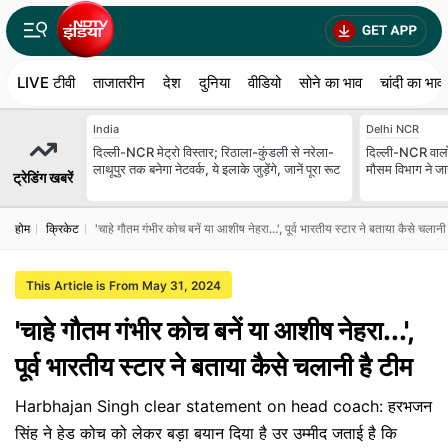
LIVE टीवी
ताजातरीन
देश
दुनिया
वीडियो
सोने का भाव
चांदी का भाव
India
Delhi NCR
दिल्ली-NCR मेट्रो विस्तार; रिठाला-कुंडली से नरेला-
दिल्ली-NCR वालों
लाथूपुर तक बनेगा नेटवर्क, ये इलाके जुड़ेंगे, जानें पूरा रूट
मौसम विभाग ने जा
ट्रेडिंग खबरें
होम
क्रिकेट
'चाहे गौतम गंभीर कोच बनें या आशीष नेहरा...', पूर्व भारतीय स्टार ने बताया कैसे चलानी
This Article is From May 31, 2024
'चाहे गौतम गंभीर कोच बनें या आशीष नेहरा...',
पूर्व भारतीय स्टार ने बताया कैसे चलानी है टीम
Harbhajan Singh clear statement on head coach: हरभजन
सिंह ने हेड कोच को लेकर बड़ा बयान दिया है उर उम्मीद जताई है कि