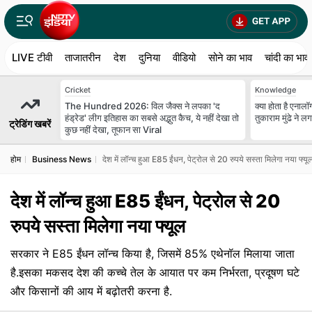
LIVE टीवी
ताजातरीन
देश
दुनिया
वीडियो
सोने का भाव
चांदी का भाव
Cricket
Knowledge
The Hundred 2026: विल जैक्स ने लपका 'द
क्या होता है एना
हंड्रेड' लीग इतिहास का सबसे अद्भुत कैच, ये नहीं देखा तो
तुकाराम मुंढे ने ल
ट्रेडिंग खबरें
कुछ नहीं देखा, तूफान सा Viral
होम
Business News
देश में लॉन्च हुआ E85 ईंधन, पेट्रोल से 20 रुपये सस्ता मिलेगा नया फ्यू
देश में लॉन्च हुआ E85 ईंधन, पेट्रोल से 20
रुपये सस्ता मिलेगा नया फ्यूल
सरकार ने E85 ईंधन लॉन्च किया है, जिसमें 85% एथेनॉल मिलाया जाता
है.इसका मकसद देश की कच्चे तेल के आयात पर कम निर्भरता, प्रदूषण घटे
और किसानों की आय में बढ़ोतरी करना है.