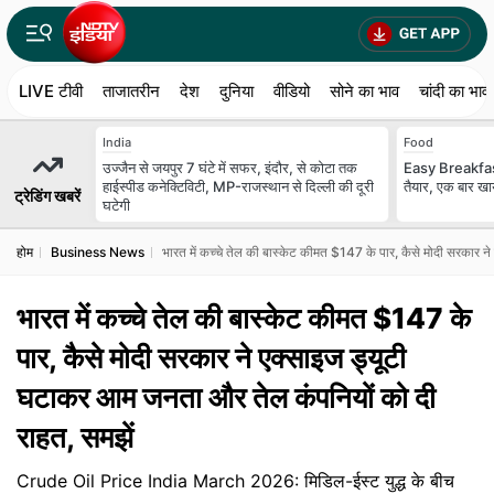
LIVE टीवी
ताजातरीन
देश
दुनिया
वीडियो
सोने का भाव
चांदी का भाव
India
Food
उज्जैन से जयपुर 7 घंटे में सफर, इंदौर, से कोटा तक
Easy Breakfast 
हाईस्पीड कनेक्टिविटी, MP-राजस्थान से दिल्ली की दूरी
तैयार, एक बार खाय
ट्रेडिंग खबरें
घटेगी
होम
Business News
भारत में कच्चे तेल की बास्केट कीमत $147 के पार, कैसे मोदी सरकार 
भारत में कच्चे तेल की बास्केट कीमत $147 के
पार, कैसे मोदी सरकार ने एक्साइज ड्यूटी
घटाकर आम जनता और तेल कंपनियों को दी
राहत, समझें
Crude Oil Price India March 2026: मिडिल-ईस्ट युद्ध के बीच