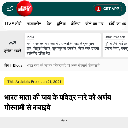
LIVE टीवी
ताजातरीन
देश
दुनिया
वीडियो
सोने का भाव
चांदी का भाव
India
Uttar Pradesh
नमो भारत का नया रूट नोएडा-गाजियाबाद से गुरुग्राम
यूपी बीजेपी ने क्षेत
तक, सिद्धार्थ विहार, सूरजपुर से दनकौर, जेवर तक दौड़ेगी
ऐलान किया, कानपु
ट्रेडिंग खबरें
हाईस्पीड रैपिड रेल
होम
Blogs
भारत माता की जय के पवित्र नारे को अर्णब गोस्वामी से बचाइये
This Article is From Jan 21, 2021
भारत माता की जय के पवित्र नारे को अर्णब
गोस्वामी से बचाइये
विज्ञापन