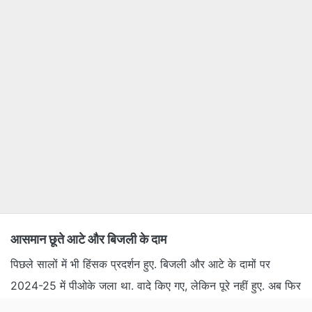
आसमान छूते आटे और बिजली के दाम
पिछले सालों में भी हिंसक प्रदर्शन हुए. बिजली और आटे के दामों पर
2024-25 में पीओके जला था. वादे किए गए, लेकिन पूरे नहीं हुए. अब फिर
Listen to the
latest songs
, only on
JioSaavn.com
आग भड़की है. पाक फौज और पुलिस ने ज्यादती की, इंटरनेट बंद,