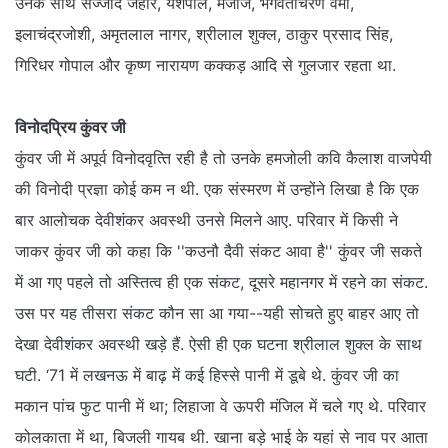
उनके साथ सज्‍जाद जहीर, यशपाल, मजाज, भगवतीचरण वर्मा,
इलाचंद्रजोशी, अमृतलाल नागर, श्रीलाल शुक्‍ल, ठाकुर प्रसाद सिंह,
गिरिधर गोपाल और कृष्‍ण नारायण कक्‍कड़ आदि से गुलजार रहता था.
विनोदप्रिय कुंवर जी
कुंवर जी में अपूर्व विनोदवृत्‍ति रही है तो उनके हमजोली कवि कैलाश वाजपेयी
की विनोदी प्रज्ञा कोई कम न थी. एक संस्‍मरण में उन्होंने लिखा है कि एक
बार आलोचक देवीशंकर अवस्‍थी उनसे मिलने आए. परिवार में किसी ने
जाकर कुंवर जी को कहा कि ''कउनौ दैवी संकट आवा है'' कुंवर जी सकते
में आ गए पहले तो अस्‍तित्‍व ही एक संकट, दूसरे महानगर में रहने का संकट.
उस पर यह तीसरा संकट कौन सा आ गया--यही सोचते हुए बाहर आए तो
देखा देवीशंकर अवस्‍थी खड़े हैं. ऐसी ही एक घटना श्रीलाल शुक्ल के साथ
घटी. ‘71 में लखनऊ में बाढ़ में कई हिस्से पानी में डूबे थे. कुंवर जी का
मकान पांच फुट पानी में था; लिहाजा वे ऊपरी मंजिल में चले गए थे. परिवार
कोलकाता में था, बिजली गायब थी. खाना बड़े भाई के यहां से नाव पर आता