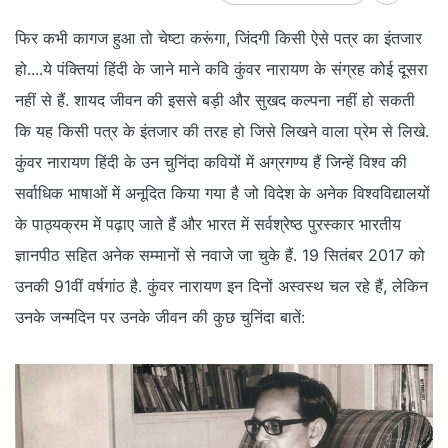
फिर कभी कागज हुआ तो चेष्‍टा करूंगा, जिंदगी किसी ऐसे पत्र का इंतजार
हो....ये पंक्‍तियां हिंदी के जाने माने कवि कुंवर नारायण के संग्रह कोई दूसरा
नहीं से हैं. शायद जीवन की इससे बड़ी और सुखद कल्‍पना नहीं हो सकती
कि यह किसी पत्र के इंतजार की तरह हो जिसे लिखने वाला प्रेम से लिखे.
कुंवर नारायण हिंदी के उन चुनिंदा कवियों में अग्रगण्‍य हैं जिन्‍हें विश्‍व की
सर्वाधिक भाषाओं में अनूदित किया गया है जो विदेश के अनेक विश्‍वविद्यालयों
के पाठ्यक्रम में पढ़ाए जाते हैं और भारत में सर्वश्रेष्‍ठ पुरस्‍कार भारतीय
ज्ञानपीठ सहित अनेक सम्‍मानों से नवाजे जा चुके हैं. 19 सितंबर 2017 को
उनकी 91वीं वर्षगांठ है. कुंवर नारायण इन दिनों अस्‍वस्‍थ चल रहे हैं, लेकिन
उनके जन्‍मदिन पर उनके जीवन की कुछ चुनिंदा बातें: