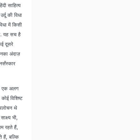
िंदी साहित्य
र्दू की विधा
िधा में किसी
ी. यह सच है
कई दूसरे
 उनका अंदाज़
र्संस्कार
्कुल एक अलग
 कोई विशिष्ट
रिलोचन थे
साक्ष्य भी,
 रहते हैं,
 हैं, बल्कि