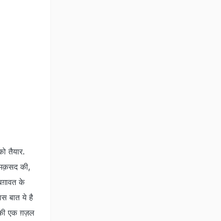
ो तैयार.
ें मक़सद की,
बग़ावत के
ास बात ये है
नकी एक ग़ज़ल