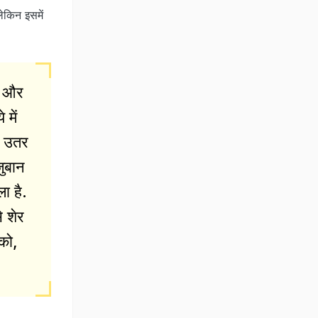
लेकिन इसमें
ता और
 में
से उतर
़ुबान
ा है.
े शेर
 को,