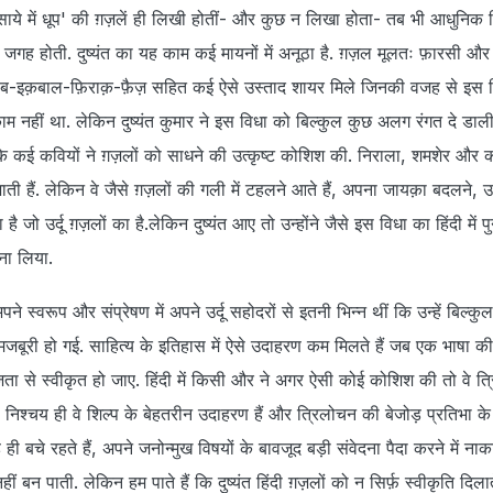
़ 'साये में धूप' की ग़ज़लें ही लिखी होतीं- और कुछ न लिखा होता- तब भी आधुनिक ह
 जगह होती. दुष्यंत का यह काम कई मायनों में अनूठा है. ग़ज़ल मूलतः फ़ारसी और उ
ग़ालिब-इक़बाल-फ़िराक़-फ़ैज़ सहित कई ऐसे उस्ताद शायर मिले जिनकी वजह से इस व
नहीं था. लेकिन दुष्यंत कुमार ने इस विधा को बिल्कुल कुछ अलग रंगत दे डाल
ी के कई कवियों ने ग़ज़लों को साधने की उत्कृष्ट कोशिश की. निराला, शमशेर और 
 जाती हैं. लेकिन वे जैसे ग़ज़लों की गली में टहलने आते हैं, अपना जायक़ा बदलने,
जो उर्दू ग़ज़लों का है.लेकिन दुष्यंत आए तो उन्होंने जैसे इस विधा का हिंदी में पुन
ना लिया.
े अपने स्वरूप और संप्रेषण में अपने उर्दू सहोदरों से इतनी भिन्न थीं कि उन्हें बिल
बूरी हो गई. साहित्य के इतिहास में ऐसे उदाहरण कम मिलते हैं जब एक भाषा की
जता से स्वीकृत हो जाए. हिंदी में किसी और ने अगर ऐसी कोई कोशिश की तो वे त्
िखे. निश्चय ही वे शिल्प के बेहतरीन उदाहरण हैं और त्रिलोचन की बेजोड़ प्रतिभा के 
 बचे रहते हैं, अपने जनोन्मुख विषयों के बावजूद बड़ी संवेदना पैदा करने में नाकाम
बन पाती. लेकिन हम पाते हैं कि दुष्यंत हिंदी ग़ज़लों को न सिर्फ़ स्वीकृति दिलाते