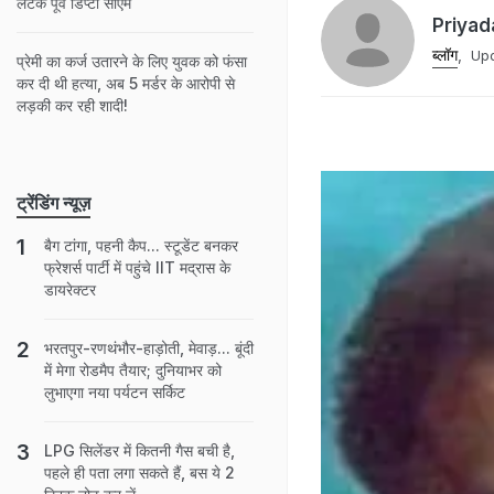
लटके पूर्व डिप्टी सीएम
Priyad
ब्लॉग
,
Upd
प्रेमी का कर्ज उतारने के लिए युवक को फंसा
कर दी थी हत्या, अब 5 मर्डर के आरोपी से
लड़की कर रही शादी!
ट्रेंडिंग न्यूज़
बैग टांगा, पहनी कैप... स्टूडेंट बनकर
फ्रेशर्स पार्टी में पहुंचे IIT मद्रास के
डायरेक्टर
भरतपुर-रणथंभौर-हाड़ोती, मेवाड़... बूंदी
में मेगा रोडमैप तैयार; दुनियाभर को
लुभाएगा नया पर्यटन सर्किट
LPG सिलेंडर में कितनी गैस बची है,
पहले ही पता लगा सकते हैं, बस ये 2