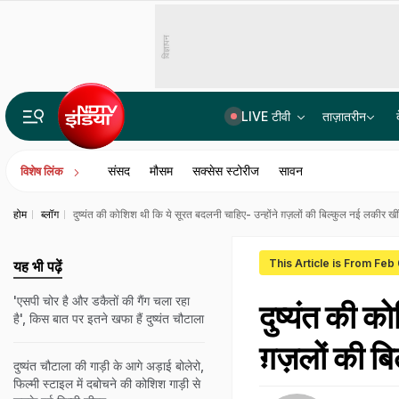
विज्ञापन
LIVE टीवी
ताज़ातरीन
पेपर सेट करने वाले NTA एक्सपर्ट्स ने लीक किया था NEET पेपर! CBI चार्जशीट में 3 अहम किरदारों का नाम
संसद
मौसम
सक्सेस स्टोरीज
सावन
विशेष लिंक
होम
ब्लॉग
दुष्यंत की कोशिश थी कि ये सूरत बदलनी चाहिए- उन्होंने ग़ज़लों की बिल्कुल नई लकीर खी
This Article is From Feb
यह भी पढ़ें
'एसपी चोर है और डकैतों की गैंग चला रहा
दुष्यंत की क
है', किस बात पर इतने खफा हैं दुष्यंत चौटाला
ग़ज़लों की ब
दुष्यंत चौटाला की गाड़ी के आगे अड़ाई बोलेरो,
फिल्मी स्टाइल में दबोचने की कोशिश गाड़ी से