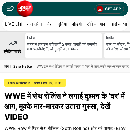
LIVE टीवी
ताजातरीन
देश
दुनिया
वीडियो
सोने का भाव
चांदी का भाव
India
India
सावन में झमाझम बारिश की 2 वजह, समझें क्यों कमजोर
कल का मौसम: दि
पड़ा अलनीनो; दिल्ली टू यूपी बदला मौसम
की बारिश, मौसम वि
ट्रेडिंग खबरें
होम
Zara Hatke
WWE में सेथ रोलिंस ने लगाई दुश्मन के 'घर' में आग, मुक्के मार-मारकर उतारा
This Article is From Oct 15, 2019
WWE में सेथ रोलिंस ने लगाई दुश्मन के 'घर' में
आग, मुक्के मार-मारकर उतारा गुस्सा, देखें
VIDEO
WWE Raw में फिर सेथ रोलिंस (Seth Rollins) और ब्रे वायट (Bray