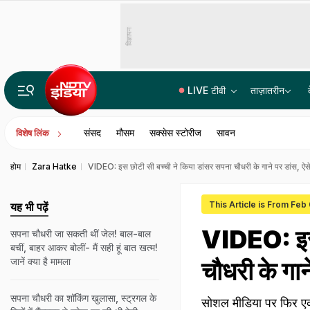
विज्ञापन
LIVE टीवी
ताज़ातरीन
रांची में चल रहा छात्र आंदोलन दिल्ली के जंतर-मंतर से बिल्कुल अलग कैसे? जानें बड़ी वजह
संसद
मौसम
सक्सेस स्टोरीज
सावन
विशेष लिंक
होम
Zara Hatke
VIDEO: इस छोटी सी बच्ची ने किया डांसर सपना चौधरी के गाने पर डांस, ऐसे
This Article is From Feb
यह भी पढ़ें
VIDEO: इस 
सपना चौधरी जा सकती थीं जेल! बाल-बाल
बचीं, बाहर आकर बोलीं- मैं सही हूं बात खत्म!
जानें क्या है मामला
चौधरी के गान
सपना चौधरी का शॉकिंग खुलासा, स्ट्रगल के
सोशल मीडिया पर फिर एक 