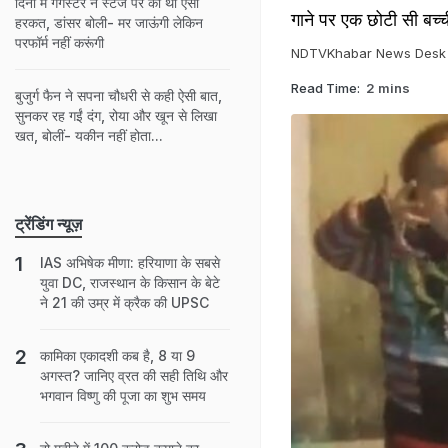
दिनों में गैंगस्टर ने स्टेज पर की थी ऐसी
गाने पर एक छोटी सी बच्च
हरकत, डांसर बोली- मर जाऊंगी लेकिन
परफॉर्म नहीं करूंगी
NDTVKhabar News Desk
Read Time:
2 mins
बुजुर्ग फैन ने सपना चौधरी से कही ऐसी बात,
सुनकर रह गईं दंग, रोया और खून से लिखा
खत, बोलीं- यकीन नहीं होता...
ट्रेंडिंग न्यूज़
IAS अभिषेक मीणा: हरियाणा के सबसे
युवा DC, राजस्थान के किसान के बेटे
ने 21 की उम्र में क्रैक की UPSC
कामिका एकादशी कब है, 8 या 9
अगस्त? जानिए व्रत की सही तिथि और
भगवान विष्णु की पूजा का शुभ समय