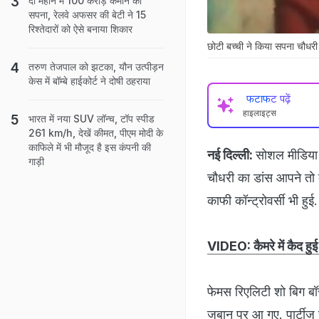
दो महीने में 100 करोड़ कमाने का
सपना, रेलवे अफसर की बेटी ने 15
रिश्तेदारों को ऐसे बनाया शिकार
छोटी बच्ची ने किया सपना चौधरी 
तरुण तेजपाल को झटका, यौन उत्पीड़न
केस में बॉम्बे हाईकोर्ट ने दोषी ठहराया
फटाफट पढ़ें
हाइलाइट्स
भारत में नया SUV लॉन्च, टॉप स्पीड
261 km/h, देखें कीमत, पीएम मोदी के
काफिले में भी मौजूद है इस कंपनी की
नई दिल्ली:
सोशल मीडिया 
गाड़ी
चौधरी का डांस आपने तो
काफी कॉन्ट्रोवर्सी भी ह
VIDEO: कैमरे में कैद हुई 
फेमस रिएलिटी शो बिग बॉ
जुबान पर आ गए. पार्टीज