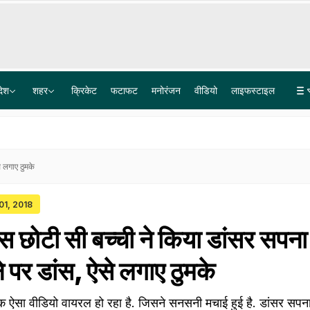
देश
शहर
क्रिकेट
फटाफट
मनोरंजन
वीडियो
लाइफस्टाइल
दुकान पर चाय की चुस्की के बीच रॉकेट रफ्तार से आया सूअर, सबको धड़ाम कर गया- Video
CJP प्रवक्ता सौरव दास के घर में घुसकर यूट्यूबर्स ने बनाया वीडियो; प्राइवेसी का उल्लंघन, दिल्ली पुलिस से शिकायत
 लगाए ठुमके
 01, 2018
छोटी सी बच्ची ने किया डांसर सपना
े पर डांस, ऐसे लगाए ठुमके
ऐसा वीडियो वायरल हो रहा है. जिसने सनसनी मचाई हुई है. डांसर सपना