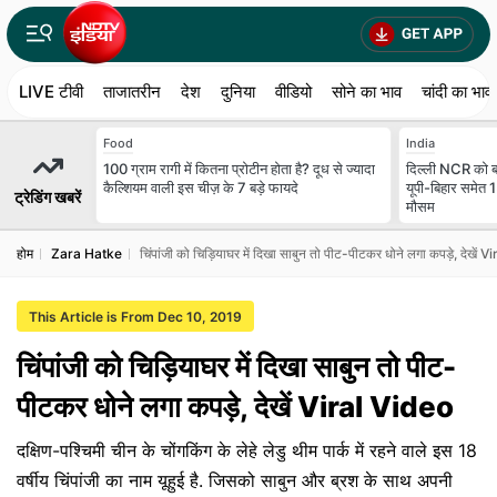
LIVE टीवी
ताजातरीन
देश
दुनिया
वीडियो
सोने का भाव
चांदी का भाव
Food
India
100 ग्राम रागी में कितना प्रोटीन होता है? दूध से ज्यादा
दिल्ली NCR को बा
कैल्शियम वाली इस चीज़ के 7 बड़े फायदे
यूपी-बिहार समेत 
ट्रेडिंग खबरें
मौसम
होम
Zara Hatke
चिंपांजी को चिड़ियाघर में दिखा साबुन तो पीट-पीटकर धोने लगा कपड़े, देखें 
This Article is From Dec 10, 2019
चिंपांजी को चिड़ियाघर में दिखा साबुन तो पीट-
पीटकर धोने लगा कपड़े, देखें Viral Video
दक्षिण-पश्चिमी चीन के चोंगकिंग के लेहे लेडु थीम पार्क में रहने वाले इस 18
वर्षीय चिंपांजी का नाम यूहुई है. जिसको साबुन और ब्रश के साथ अपनी