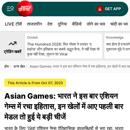
LIVE टीवी
ताजातरीन
देश
दुनिया
वीडियो
सोने का भाव
चांदी का भाव
Cricket
Knowledge
The Hundred 2026: विल जैक्स ने लपका 'द
क्या होता है एना
हंड्रेड' लीग इतिहास का सबसे अद्भुत कैच, ये नहीं देखा तो
तुकाराम मुंढे ने ल
ट्रेडिंग खबरें
कुछ नहीं देखा, तूफान सा Viral
होम
अन्‍य खेल
Asian Games: भारत ने इस बार एशियन गेम्स में रचा इहितास, इन खेलों में आए पहली
This Article is From Oct 07, 2023
Asian Games: भारत ने इस बार एशियन
गेम्स में रचा इहितास, इन खेलों में आए पहली बार
मेडल तो हुई ये बड़ी चीजें
भारत के लिए 19वां एशियन गेम्स ऐतिहासिक उपलब्धियों से भरा रहा. भारत