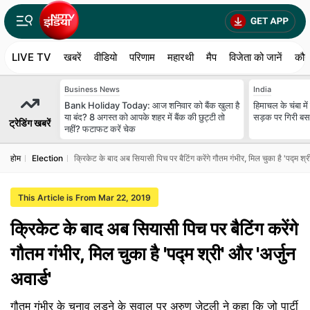
LIVE TV
खबरें
वीडियो
परिणाम
महारथी
मैप
विजेता को जानें
कौन
Business News
India
Bank Holiday Today: आज शनिवार को बैंक खुला है
हिमाचल के चंबा मे
या बंद? 8 अगस्त को आपके शहर में बैंक की छुट्टी तो
सड़क पर गिरी बस
ट्रेडिंग खबरें
नहीं? फटाफट करें चेक
होम
Election
क्रिकेट के बाद अब सियासी पिच पर बैटिंग करेंगे गौतम गंभीर, मिल चुका है 'पद्म श्री
This Article is From Mar 22, 2019
क्रिकेट के बाद अब सियासी पिच पर बैटिंग करेंगे
गौतम गंभीर, मिल चुका है 'पद्म श्री' और 'अर्जुन
अवार्ड'
गौतम गंभीर के चुनाव लड़ने के सवाल पर अरुण जेटली ने कहा कि जो पार्टी