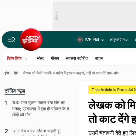
विज्ञापन
LIVE टीवी
ताज़ातरीन
मेरठ में 35 साल से रह रही पाकिस्तानी महिला को HC से राहत, फर्जी दस्तावेजों का दावा अदालत में टिक नहीं सका
संसद
मौसम
सक्सेस स्टोरीज
सावन
विशेष लिंक
होम
देश
लेखक को मिली धमकी-6 महीने में इस्‍लाम कबूलो, नहीं तो काट देंगे हाथ-पांव
This Article is From Jul 
ट्रेंडिंग न्यूज़
लेखक को मिल
100 साल पुराना मकान बना मौत का
मलबा; प्रतापगढ़ में एक ही परिवार के 6
लोगों की मौत
तो काट देंगे 
‘बांग्लादेश वापस लौटना चाहती हूं,
उसमें चेतावनी देते हुए