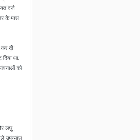
ायत दर्ज
‍नर के पास
ह कर दी
ट दिया था.
 भावनाओं को
और लघु
ले उपन्‍यास