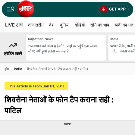
LIVE टीवी
ताजातरीन
देश
दुनिया
वीडियो
सोने का भाव
चांदी का भाव
Rajasthan News
India
राजस्थान की मीणा हाईकोर्ट, जहां पर पहुंचे एक लाख
पत्थर फेंके, गाड़
लोग; क्यों हुआ इतना जमावड़ा?
नारे... ममता बनर
ट्रेडिंग खबरें
होम
India
शिवसेना नेताओं के फोन टैप कराना सही : पाटिल
This Article is From Jan 01, 2011
शिवसेना नेताओं के फोन टैप कराना सही :
पाटिल
विज्ञापन