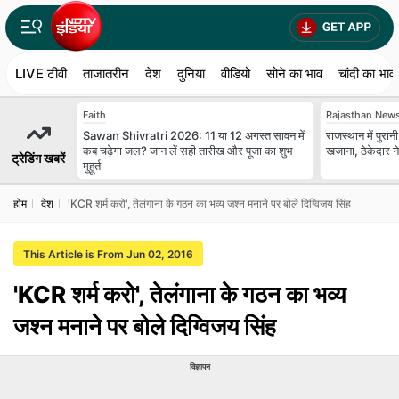
LIVE टीवी
ताजातरीन
देश
दुनिया
वीडियो
सोने का भाव
चांदी का भाव
Faith
Rajasthan New
Sawan Shivratri 2026: 11 या 12 अगस्त सावन में
राजस्थान में पुरान
कब चढ़ेगा जल? जान लें सही तारीख और पूजा का शुभ
खजाना, ठेकेदार ने
ट्रेडिंग खबरें
मुहूर्त
होम
देश
'KCR शर्म करो', तेलंगाना के गठन का भव्य जश्‍न मनाने पर बोले दिग्विजय सिंह
This Article is From Jun 02, 2016
'KCR शर्म करो', तेलंगाना के गठन का भव्य
जश्‍न मनाने पर बोले दिग्विजय सिंह
विज्ञापन