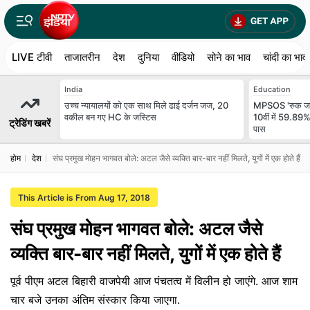
LIVE टीवी
ताजातरीन
देश
दुनिया
वीडियो
सोने का भाव
चांदी का भाव
India
Education
उच्च न्यायालयों को एक साथ मिले ढाई दर्जन जज, 20
MPSOS 'रुक जाना
वकील बन गए HC के जस्टिस
10वीं में 59.89%
ट्रेडिंग खबरें
पास
होम
देश
संघ प्रमुख मोहन भागवत बोले: अटल जैसे व्यक्ति बार-बार नहीं मिलते, युगों में एक होते हैं
This Article is From Aug 17, 2018
संघ प्रमुख मोहन भागवत बोले: अटल जैसे
व्यक्ति बार-बार नहीं मिलते, युगों में एक होते हैं
पूर्व पीएम अटल बिहारी वाजपेयी आज पंचतत्व में विलीन हो जाएंगे. आज शाम
चार बजे उनका अंतिम संस्कार किया जाएगा.