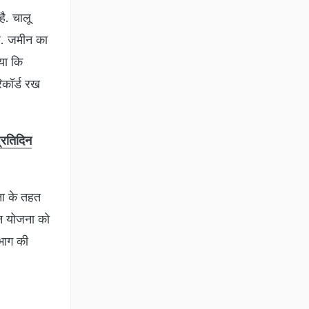
ै. चालू
है. जमीन का
ाया कि
िकॉर्ड रख
्रतिदिन
ना के तहत
ान योजना को
िभाग की