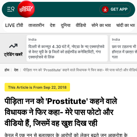
LIVE टीवी
ताजातरीन
देश
दुनिया
वीडियो
सोने का भाव
चांदी का भाव
India
India
दिल्ली से कानपुर 4.30 घंटे में, नोएडा के नए एक्सप्रेसवे
छत पर टहलना भी स
से वेस्ट यूपी के 9 जिलों को हाईस्पीड कनेक्टिविटी, गंगा
हॉस्टल में छात्रा 
ट्रेडिंग खबरें
एक्सप्रेसवे से लिंक
गला
होम
देश
पीड़िता नन को 'Prostitute' कहने वाले विधायक ने फिर कहा- मेरे पास फोटो और वीडियो 
This Article is From Sep 22, 2018
पीड़िता नन को 'Prostitute' कहने वाले
विधायक ने फिर कहा- मेरे पास फोटो और
वीडियो हैं, जिसमें वह खुश दिख रही
केरल में एक नन से बलात्कार के आरोपों को लेकर बढ़ते जन आक्रोश के