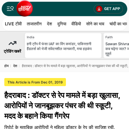
LIVE टीवी
ताजातरीन
देश
दुनिया
वीडियो
सोने का भाव
चांदी का भाव
India
Faith
हनी ट्रैप में फंसा IAF का विंग कमांडर, पाकिस्तानी
Sawan Shivratr
हैंडलर्स को भेजी संवेदनशील जानकारी, मचा हड़कंप
कब चढ़ेगा जल? ज
ट्रेडिंग खबरें
मुहूर्त
होम
देश
हैदराबाद : डॉक्टर से रेप मामले में बड़ा खुलासा, आरोपियों ने जानबूझकर पंचर की थी स्कूटी,
This Article is From Dec 01, 2019
हैदराबाद : डॉक्टर से रेप मामले में बड़ा खुलासा,
आरोपियों ने जानबूझकर पंचर की थी स्कूटी,
मदद के बहाने किया गैंगरेप
रिपोर्ट के मुताबिक आरोपियों ने महिला डॉक्टर के रेप की साज़िश रची.