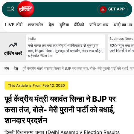
LIVE टीवी
ताजातरीन
देश
दुनिया
वीडियो
सोने का भाव
चांदी का भाव
India
Business News
नमो भारत का नया रूट नोएडा-गाजियाबाद से गुरुग्राम
E20 फ्यूल क्या सच
तक, सिद्धार्थ विहार, सूरजपुर से दनकौर, जेवर तक दौड़ेगी
जानें रिसर्च में 
ट्रेडिंग खबरें
हाईस्पीड रैपिड रेल
होम
देश
पूर्व केंद्रीय मंत्री यशवंत सिन्हा ने BJP पर कसा तंज, बोले- मेरी पुरानी पार्टी को बधाई, श
This Article is From Feb 12, 2020
पूर्व केंद्रीय मंत्री यशवंत सिन्हा ने BJP पर
कसा तंज, बोले- मेरी पुरानी पार्टी को बधाई,
शानदार प्रदर्शन
दिल्ली विधानसभा चुनाव (Delhi Assembly Election Results