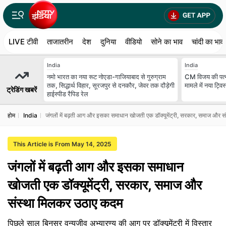
LIVE टीवी
ताजातरीन
देश
दुनिया
वीडियो
सोने का भाव
चांदी का भाव
India
India
नमो भारत का नया रूट नोएडा-गाजियाबाद से गुरुग्राम
CM विजय की पत्न
तक, सिद्धार्थ विहार, सूरजपुर से दनकौर, जेवर तक दौड़ेगी
मामले में नया ट्विस
ट्रेडिंग खबरें
हाईस्पीड रैपिड रेल
होम
India
जंगलों में बढ़ती आग और इसका समाधान खोजती एक डॉक्यूमेंट्री, सरकार, समाज और 
This Article is From May 14, 2025
जंगलों में बढ़ती आग और इसका समाधान
खोजती एक डॉक्यूमेंट्री, सरकार, समाज और
संस्था मिलकर उठाए कदम
पिछले साल बिनसर वन्यजीव अभ्यारण्य की आग पर डॉक्यूमेंट्री में विस्तार