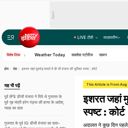
विज्ञापन
LIVE टीवी
ताज़ातरीन
एयर इंडिया की टर्बुलेंस वाली फ्लाइट का पायलट नशे में था, डोप टेस्ट में पॉजिटिव आई रिपोर्ट
Weather Today
सक्सेस स्टोरीज
सावन
विशेष लिंक
होम
देश
इशरत जहां मुठभेड़ मामले में डी जी वंजारा की भूमिका स्पष्ट : कोर्ट
This Article is From Aug
यह भी पढ़ें
इशरत जहां मु
पूर्व IPS डीजी वंजारा ने दिये थे गुजरात के
पूर्व गृह मंत्री हरेन पंड्या की हत्या के आदेश,
गवाह का दावा
स्पष्ट : कोर्ट
गुजरात के पूर्व IG डीजी वंजारा का दावा-
अदालत ने कुछ दिन पहले