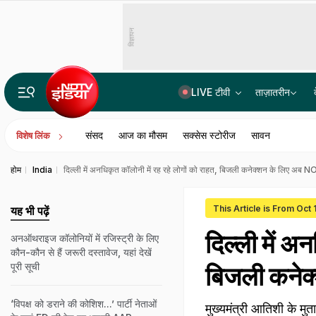
विज्ञापन
LIVE टीवी
ताज़ातरीन
पेपर सेट करने वाले NTA एक्सपर्ट्स ने लीक किया था NEET पेपर! CBI चार्जशीट में 3 अहम किरदारों का नाम
संसद
आज का मौसम
सक्सेस स्टोरीज
सावन
विशेष लिंक
होम
India
दिल्ली में अनधिकृत कॉलोनी में रह रहे लोगों को राहत, बिजली कनेक्शन के लिए अब 
This Article is From Oct
यह भी पढ़ें
दिल्ली में अ
अनऑथराइज कॉलोनियों में रजिस्ट्री के लिए
कौन-कौन से हैं जरूरी दस्तावेज, यहां देखें
पूरी सूची
बिजली कनेक
‘विपक्ष को डराने की कोशिश...’ पार्टी नेताओं
मुख्यमंत्री आतिशी के मु