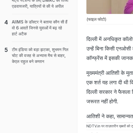
मेट्रो स्‍टेशनों के लिए DMRC की ताजा
एडवायजरी, यात्रियों से की ये अपील
(फाइल फोटो)
AIIMS के डॉक्‍टर ने बताया कौन सी हैं
वो 6 आदतें ज‍िनसे युवाओं में बढ़ रहे
हार्ट अटैक
दिल्ली में अनधिकृत कॉल
उन्हें बिना किसी एनओसी 
टीम इंडिया को बड़ा झटका, शुभमन गिल
चोट की वजह से अभ्यास मैच से बाहर,
कॉन्फ्रेंस में इसकी जानक
केएल राहुल बने कप्तान
मुख्यमंत्री आतिशी के मु
एक शर्त यह लगा दी थी 
दिल्ली सरकार ने फैसला 
जरूरत नहीं होगी.
आतिशी ने कहा, सामान्यत
NDTV.in
पर ताज़ातरीन ख़बरों को ट्