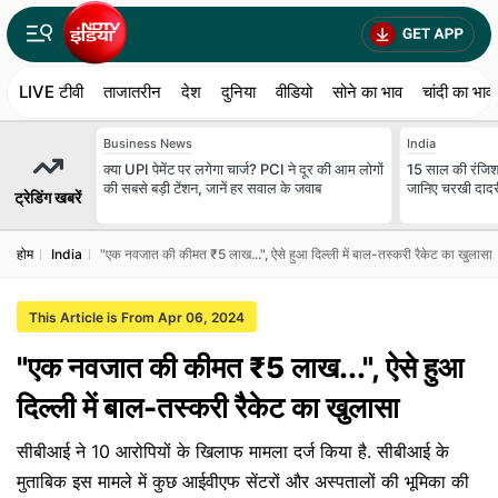
LIVE टीवी
ताजातरीन
देश
दुनिया
वीडियो
सोने का भाव
चांदी का भाव
Business News
India
क्या UPI पेमेंट पर लगेगा चार्ज? PCI ने दूर की आम लोगों
15 साल की रंजिश,
की सबसे बड़ी टेंशन, जानें हर सवाल के जवाब
जानिए चरखी दादरी
ट्रेडिंग खबरें
होम
India
"एक नवजात की कीमत ₹5 लाख...", ऐसे हुआ दिल्ली में बाल-तस्करी रैकेट का खुलासा
This Article is From Apr 06, 2024
"एक नवजात की कीमत ₹5 लाख...", ऐसे हुआ
दिल्ली में बाल-तस्करी रैकेट का खुलासा
सीबीआई ने 10 आरोपियों के खिलाफ मामला दर्ज किया है. सीबीआई के
मुताबिक इस मामले में कुछ आईवीएफ सेंटरों और अस्पतालों की भूमिका की