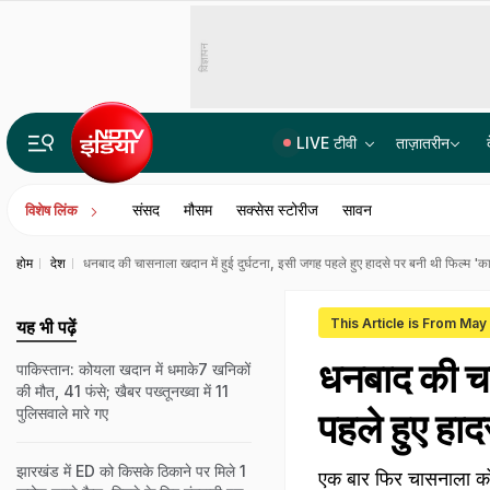
विज्ञापन
LIVE टीवी
ताज़ातरीन
'पाकिस्तान से हमेशा दुश्मनी नहीं रखी जा सकती...', RSS प्रमुख मोहन भागवत का बड़ा बयान
संसद
मौसम
सक्सेस स्टोरीज
सावन
विशेष लिंक
होम
देश
धनबाद की चासनाला खदान में हुई दुर्घटना, इसी जगह पहले हुए हादसे पर बनी थी फिल्म 'क
This Article is From Ma
यह भी पढ़ें
धनबाद की चा
पाकिस्तान: कोयला खदान में धमाके7 खनिकों
की मौत, 41 फंसे; खैबर पख्तूनख्वा में 11
पुलिसवाले मारे गए
पहले हुए हाद
झारखंड में ED को क‍िसके ठ‍िकाने पर म‍िले 1
एक बार फिर चासनाला कोयल