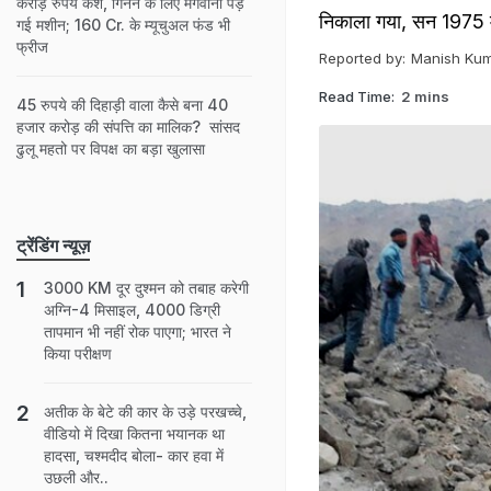
करोड़ रुपये कैश, ग‍िनने के ल‍िए मंगवानी पड़
निकाला गया, सन 1975 मे
गई मशीन; 160 Cr. के म्यूचुअल फंड भी
फ्रीज
Reported by:
Manish Ku
Read Time:
2 mins
45 रुपये की दिहाड़ी वाला कैसे बना 40
हजार करोड़ की संपत्ति का मालिक? सांसद
ढुलू महतो पर विपक्ष का बड़ा खुलासा
ट्रेंडिंग न्यूज़
3000 KM दूर दुश्मन को तबाह करेगी
अग्नि-4 मिसाइल, 4000 डिग्री
तापमान भी नहीं रोक पाएगा; भारत ने
किया परीक्षण
अतीक के बेटे की कार के उड़े परखच्चे,
वीडियो में दिखा कितना भयानक था
हादसा, चश्मदीद बोला- कार हवा में
उछली और..