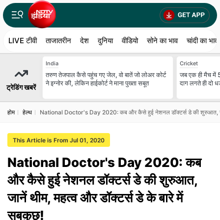
LIVE टीवी
ताजातरीन
देश
दुनिया
वीडियो
सोने का भाव
चांदी का भाव
India
Cricket
तरुण तेजपाल कैसे पहुंच गए जेल, वो बातें जो लोअर कोर्ट
जब एक ही मैच में 
ने इग्नोर की, लेकिन हाईकोर्ट ने माना पुख्ता सबूत
दाग लगते ही दो धड़
ट्रेडिंग खबरें
होम
हेल्थ
National Doctor's Day 2020: कब और कैसे हुई नेशनल डॉक्टर्स डे की शुरुआत, जानें 
This Article is From Jul 01, 2020
National Doctor's Day 2020: कब
और कैसे हुई नेशनल डॉक्टर्स डे की शुरुआत,
जानें थीम, महत्व और डॉक्टर्स डे के बारे में
सबकुछ!