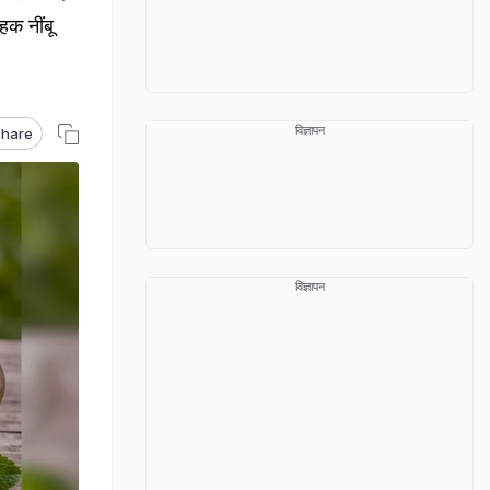
हक नींबू
विज्ञापन
hare
विज्ञापन